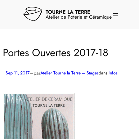
Aller
au
TOURNE LA TERRE
contenu
Atelier de Poterie et Céramique
Portes Ouvertes 2017-18
par
Sep 11, 2017
—
Atelier Tourne la Terre – Stages
dans
Infos