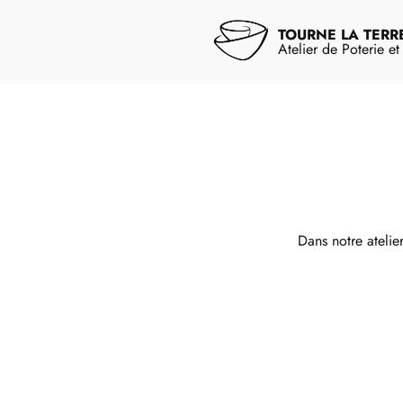
Aller
au
TOURNE LA TERR
contenu
Atelier de Poterie e
Dans notre atelie