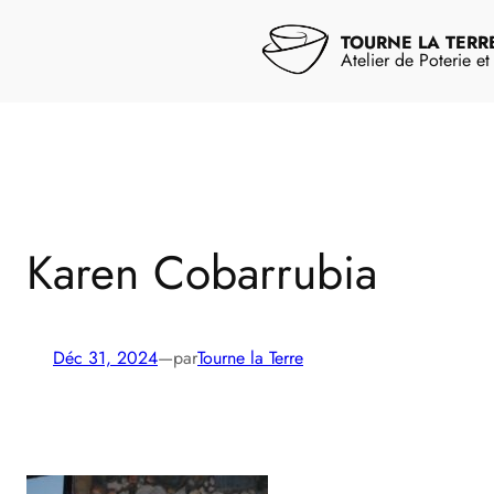
Aller
au
TOURNE LA TERR
contenu
Atelier de Poterie e
Karen Cobarrubia
Déc 31, 2024
—
par
Tourne la Terre