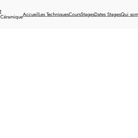
E
Accueil
Les Techniques
Cours
Stages
Dates Stages
Qui so
t Céramique