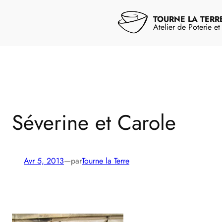
Aller
au
TOURNE LA TERR
contenu
Atelier de Poterie e
Séverine et Carole
Avr 5, 2013
—
par
Tourne la Terre