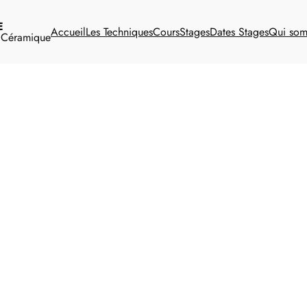
E
Accueil
Les Techniques
Cours
Stages
Dates Stages
Qui so
t Céramique