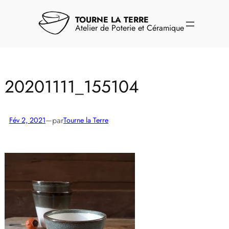
Aller
au
TOURNE LA TERRE
contenu
Atelier de Poterie et Céramique
20201111_155104
par
Fév 2, 2021
—
Tourne la Terre