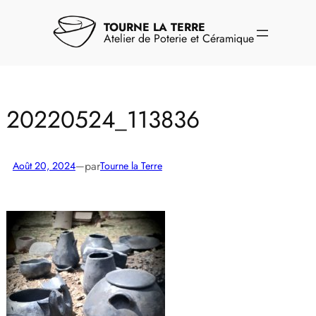
Aller
au
TOURNE LA TERRE
contenu
Atelier de Poterie et Céramique
20220524_113836
par
Août 20, 2024
—
Tourne la Terre