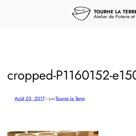
Aller
au
TOURNE LA TERR
contenu
Atelier de Poterie e
cropped-P1160152-e15
Août 23, 2017
—
par
Tourne la Terre