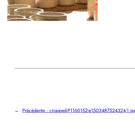
←
Précédente :
cropped-P1160152-e1503487524324-1.jp