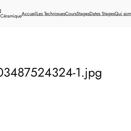
E
Accueil
Les Techniques
Cours
Stages
Dates Stages
Qui so
t Céramique
03487524324-1.jpg