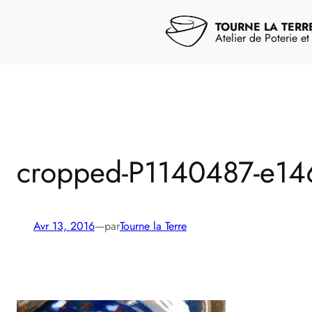
Aller
au
TOURNE LA TERR
contenu
Atelier de Poterie e
cropped-P1140487-e1
Avr 13, 2016
—
par
Tourne la Terre