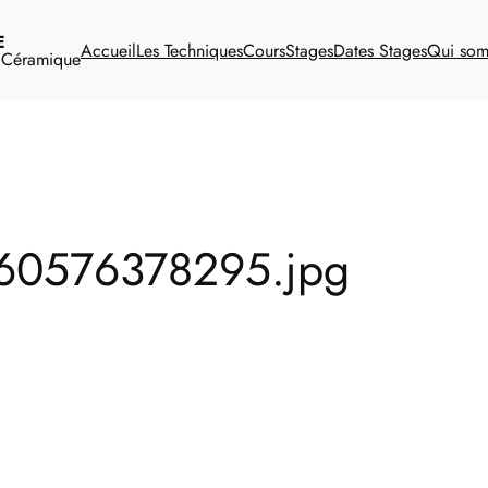
E
Accueil
Les Techniques
Cours
Stages
Dates Stages
Qui so
t Céramique
460576378295.jpg