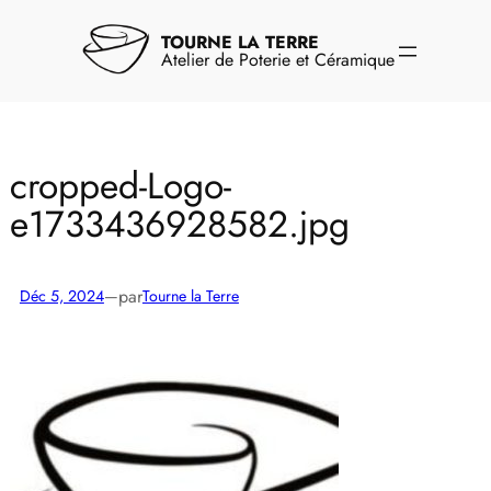
Aller
au
TOURNE LA TERRE
contenu
Atelier de Poterie et Céramique
cropped-Logo-
e1733436928582.jpg
par
Déc 5, 2024
—
Tourne la Terre