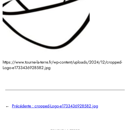
https://www.tourne-la-terre.fr/wp-content/uploads/2024/12/cropped-
Logo-e1733436928582.jpg
←
Précédente :
cropped-Logo-e1733436928582.jpg