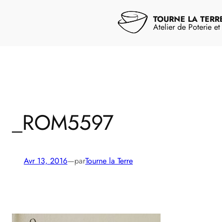
Aller
au
TOURNE LA TERR
contenu
Atelier de Poterie e
_ROM5597
Avr 13, 2016
—
par
Tourne la Terre