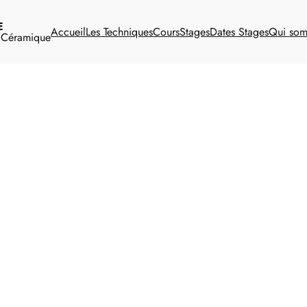
E
Accueil
Les Techniques
Cours
Stages
Dates Stages
Qui so
t Céramique