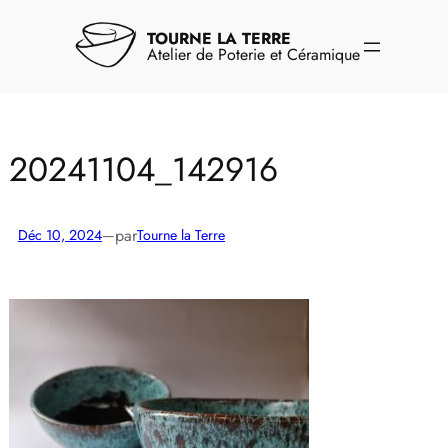
Aller
au
TOURNE LA TERRE
contenu
Atelier de Poterie et Céramique
20241104_142916
par
Déc 10, 2024
—
Tourne la Terre