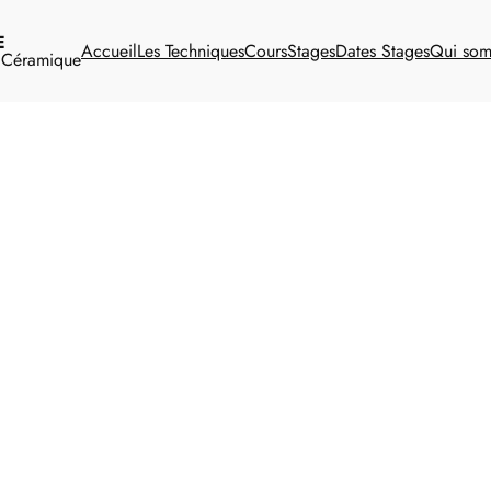
E
Accueil
Les Techniques
Cours
Stages
Dates Stages
Qui so
t Céramique