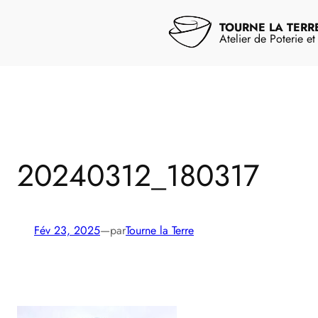
Aller
au
TOURNE LA TERR
contenu
Atelier de Poterie e
20240312_180317
Fév 23, 2025
—
par
Tourne la Terre