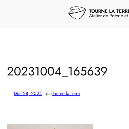
Aller
au
TOURNE LA TERR
contenu
Atelier de Poterie e
20231004_165639
Déc 28, 2024
—
par
Tourne la Terre