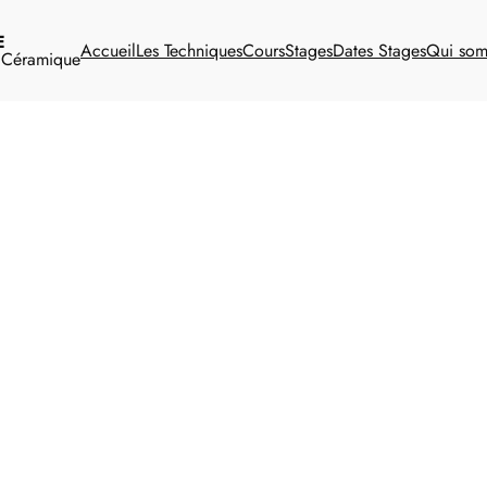
E
Accueil
Les Techniques
Cours
Stages
Dates Stages
Qui so
t Céramique