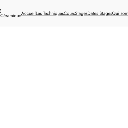
E
Accueil
Les Techniques
Cours
Stages
Dates Stages
Qui so
t Céramique