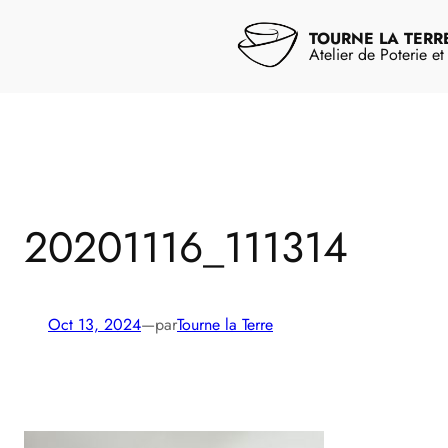
Aller
au
TOURNE LA TERR
contenu
Atelier de Poterie e
20201116_111314
Oct 13, 2024
—
par
Tourne la Terre