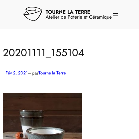
Aller
au
TOURNE LA TERRE
contenu
Atelier de Poterie et Céramique
20201111_155104
par
Fév 2, 2021
—
Tourne la Terre