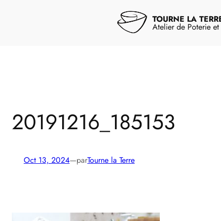
Aller
au
TOURNE LA TERR
contenu
Atelier de Poterie e
20191216_185153
Oct 13, 2024
—
par
Tourne la Terre