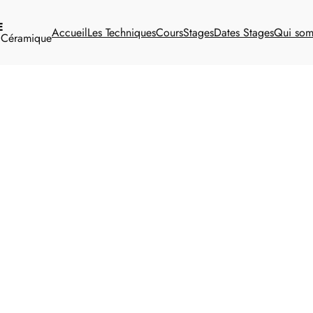
E
Accueil
Les Techniques
Cours
Stages
Dates Stages
Qui so
t Céramique