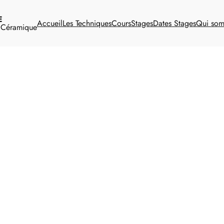
E
Accueil
Les Techniques
Cours
Stages
Dates Stages
Qui so
t Céramique