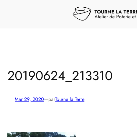
Aller
au
TOURNE LA TERR
contenu
Atelier de Poterie e
20190624_213310
Mar 29, 2020
—
par
Tourne la Terre