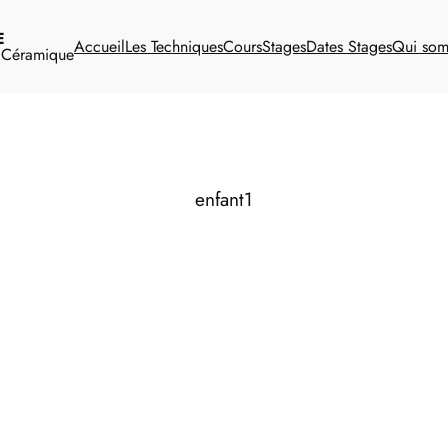
E
Accueil
Les Techniques
Cours
Stages
Dates Stages
Qui so
t Céramique
enfant1