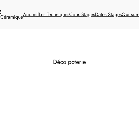
E
Accueil
Les Techniques
Cours
Stages
Dates Stages
Qui so
t Céramique
Déco poterie