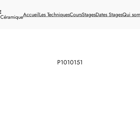
E
Accueil
Les Techniques
Cours
Stages
Dates Stages
Qui so
t Céramique
P1010151