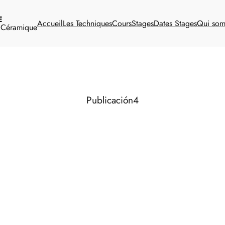
E
Accueil
Les Techniques
Cours
Stages
Dates Stages
Qui so
t Céramique
Publicación4